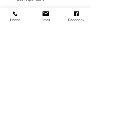
Dimensions * (HxL) : 40 x 22 cm
Poids * : 0,675 Kg
Phone
Email
Facebook
* Les dimensions et le poids sont fournis
à titre indicatif et peuvent légèrement
varier.
Store Policy
FAQ
Politique du site
Association
Trëma © 2019