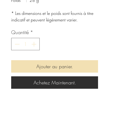
Poids * : 28 g
* Les dimensions et le poids sont fournis à titre
indicatif et peuvent légèrement varier.
Quantité
*
Ajouter au panier.
Achetez Maintenant.