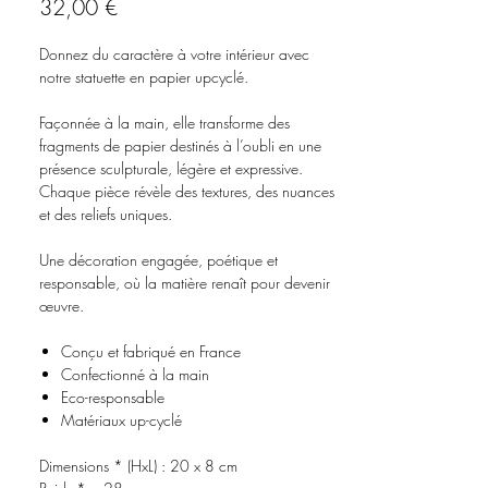
Prix
32,00 €
Donnez du caractère à votre intérieur avec
notre statuette en papier upcyclé.
Façonnée à la main, elle transforme des
fragments de papier destinés à l’oubli en une
présence sculpturale, légère et expressive.
Chaque pièce révèle des textures, des nuances
et des reliefs uniques.
Une décoration engagée, poétique et
responsable, où la matière renaît pour devenir
œuvre.
Conçu et fabriqué en France
Confectionné à la main
Eco-responsable
Matériaux up-cyclé
Dimensions * (HxL) : 20 x 8 cm