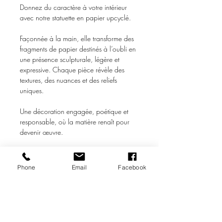
Donnez du caractère à votre intérieur
avec notre statuette en papier upcyclé.
Façonnée à la main, elle transforme des
fragments de papier destinés à l’oubli en
une présence sculpturale, légère et
expressive. Chaque pièce révèle des
textures, des nuances et des reliefs
uniques.
Une décoration engagée, poétique et
responsable, où la matière renaît pour
devenir œuvre.
Conçu et fabriqué en France
Confectionné à la main
Phone
Email
Facebook
Eco-responsable
Matériaux up-cyclé
Dimensions * (HxL) : 20 x 11 cm
Poids * : 82 g