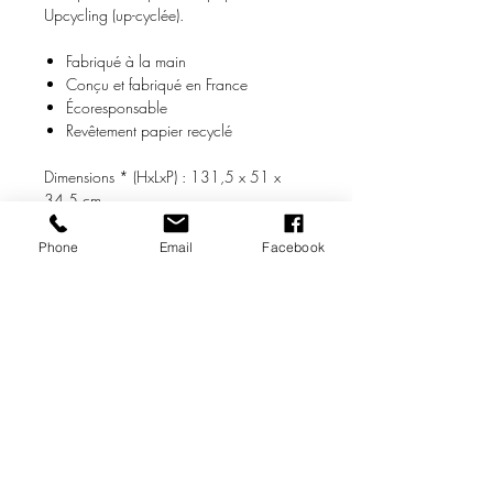
Upcycling (up-cyclée).
Fabriqué à la main
Conçu et fabriqué en France
Écoresponsable
Revêtement papier recyclé
Dimensions * (HxLxP) : 131,5 x 51 x
34,5 cm
Poids * : 7,5 Kg
Phone
Email
Facebook
* Les dimensions et le poids sont fournis
à titre indicatif et peuvent légèrement
varier.
Retrait uniquement en boutique