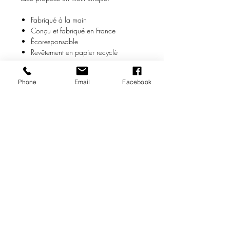
Fabriqué à la main
Conçu et fabriqué en France
Écoresponsable
Revêtement en papier recyclé
Dimensions * (HxLxP) : 100 x 20 x 10
Phone
Email
Facebook
cm
Poids * : < 0,8 Kg
* Les dimensions et le poids sont fournis
à titre indicatif et peuvent légèrement
varier.
Store Policy
FAQ
Politique du site