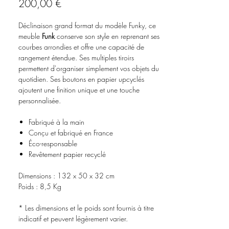
Prix
200,00 €
Déclinaison grand format du modèle Funky, ce
meuble
Funk
conserve son style en reprenant ses
courbes arrondies et offre une capacité de
rangement étendue. Ses multiples tiroirs
permettent d'organiser simplement vos objets du
quotidien. Ses boutons en papier upcyclés
ajoutent une finition unique et une touche
personnalisée.
Fabriqué à la main
Conçu et fabriqué en France
Éco-responsable
Revêtement papier recyclé
Dimensions : 132 x 50 x 32 cm
Poids : 8,5 Kg
* Les dimensions et le poids sont fournis à titre
indicatif et peuvent légèrement varier.